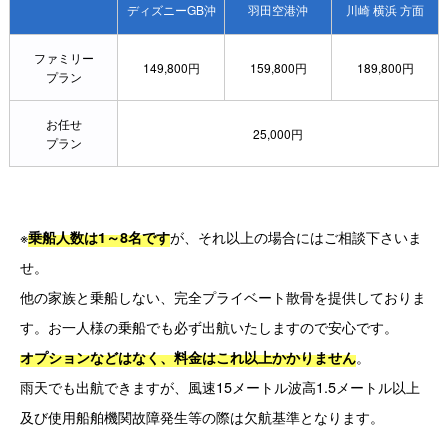
ディズニーGB沖
羽田空港沖
川崎 横浜 方面
ファミリー
149,800円
159,800円
189,800円
プラン
お任せ
25,000円
プラン
※
が、それ以上の場合にはご相談下さいま
乗船人数は1～8名です
せ。
他の家族と乗船しない、完全プライベート散骨を提供しておりま
す。
お一人様の乗船でも必ず出航いたしますので安心です。
。
オプションなどはなく、料金はこれ以上かかりません
雨天でも出航できますが、風速15メートル波高1.5メートル以上
及び使用船舶機関故障発生等の際は欠航基準となります。