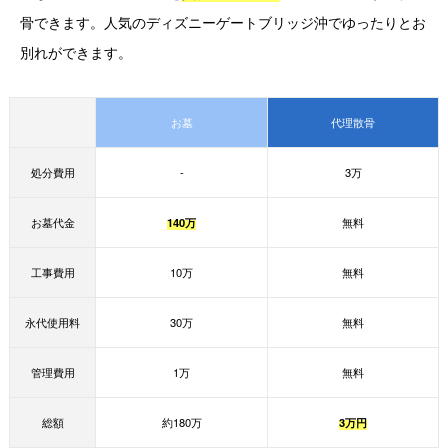
骨できます。人気のディズニーゲートブリッジ沖でゆったりとお
別れができます。
お墓
代理散骨
処分費用
-
3万
お墓代金
140万
無料
工事費用
10万
無料
永代使用料
30万
無料
管理費用
1万
無料
総額
約180万
3万円