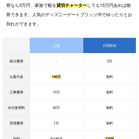
骨なら3万円、家族で船を
しても15万円あれば散
貸切チャーター
骨できます。人気のディズニーゲートブリッジ沖でゆったりとお
別れができます。
お墓
代理散骨
処分費用
-
3万
お墓代金
140万
無料
工事費用
10万
無料
永代使用料
30万
無料
管理費用
1万
無料
総額
約180万
3万円