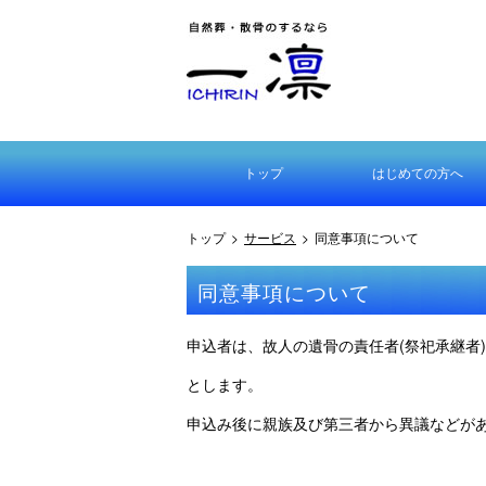
トップ
はじめての方へ
はじめての方へ
選ばれる理由とは
散骨とは
乗船場所について
選ばれる理由とは
散骨とは
六角クロムの処理
自然葬とは
散骨・お墓ガイド
トップ
>
サービス
>
同意事項について
同意事項について
申込者は、故人の遺骨の責任者(祭祀承継者
とします。
申込み後に親族及び第三者から異議などが