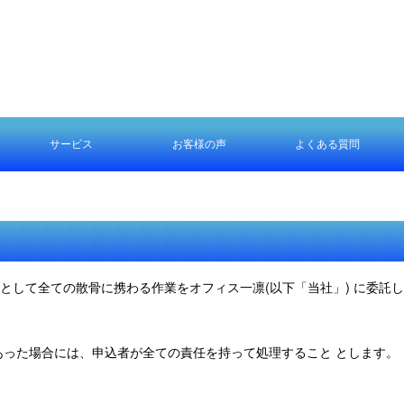
サービス
お客様の声
よくある質問
サービス
ファミリープラン
お任せプラン
エリアについて
流れについて
乗船する場所について
散骨について
サービスについて
その他
)として全ての散骨に携わる作業をオフィス一凛(以下「当社」) に委託
あった場合には、申込者が全ての責任を持って処理すること とします。