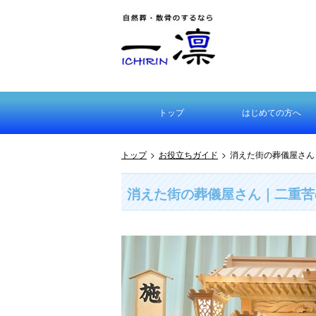
トップ
はじめての方へ
はじめての方へ
選ばれる理由とは
散骨とは
乗船場所について
選ばれる理由とは
散骨とは
六角クロムの処理
自然葬とは
散骨・お墓ガイド
トップ
>
お役立ちガイド
>
消えた街の葬儀屋さん
消えた街の葬儀屋さん｜二重苦