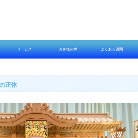
サービス
お客様の声
よくある質問
サービス
ファミリープラン
お任せプラン
エリアについて
流れについて
乗船する場所について
散骨について
サービスについて
その他
の正体