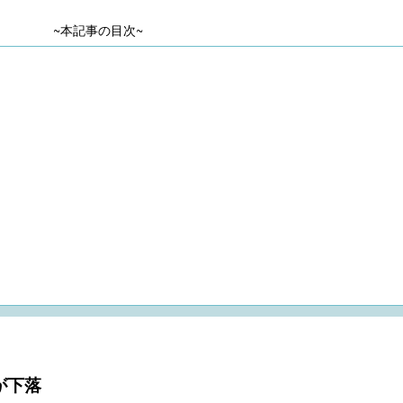
~本記事の目次~
が下落